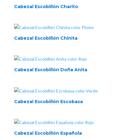
Cabezal Escobillón Charito
Cabezal Escobillón Chinita
Cabezal Escobillón Doña Anita
Cabezal Escobillón Escobasa
Cabezal Escobillón Española