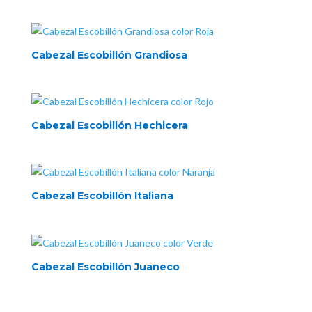
Cabezal Escobillón Grandiosa
Cabezal Escobillón Hechicera
Cabezal Escobillón Italiana
Cabezal Escobillón Juaneco