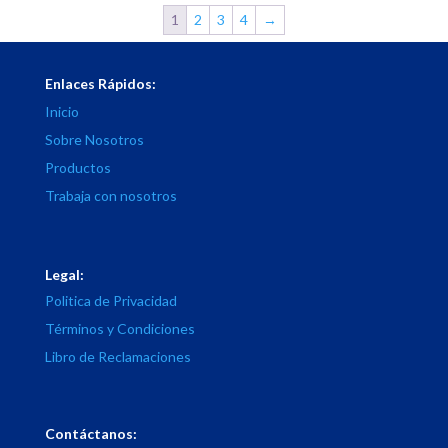
1
2
3
4
→
Enlaces Rápidos:
Inicio
Sobre Nosotros
Productos
Trabaja con nosotros
Legal:
Politica de Privacidad
Términos y Condiciones
Libro de Reclamaciones
Contáctanos: