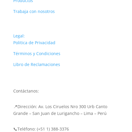
Productos
Trabaja con nosotros
Legal:
Politica de Privacidad
Términos y Condiciones
Libro de Reclamaciones
Contáctanos:
📍Dirección: Av. Los Ciruelos Nro 300 Urb Canto
Grande – San Juan de Lurigancho – Lima – Perú
📞Teléfono: (+51 1) 388-3376