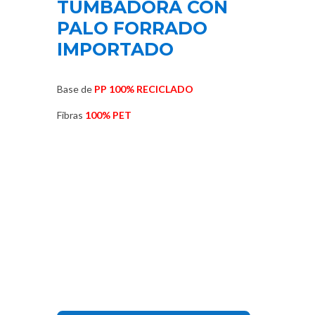
TUMBADORA CON
PALO FORRADO
IMPORTADO
Base de
PP 100% RECICLADO
Fibras
100% PET
Color
Amarillo
Azul
Gris
Marrón
Morado
Naranja
Rojo
Rosado
Verde